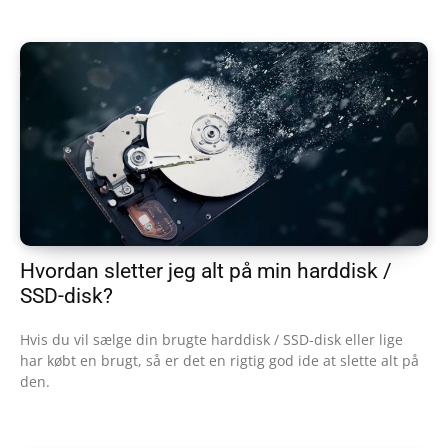
Hvordan sletter jeg alt på min harddisk /
SSD-disk?
Hvis du vil sælge din brugte harddisk / SSD-disk eller lige
har købt en brugt, så er det en rigtig god ide at slette alt på
den.