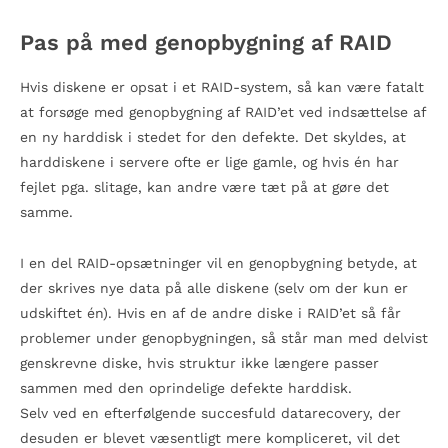
Pas på med genopbygning af RAID
Hvis diskene er opsat i et RAID-system, så kan være fatalt
at forsøge med genopbygning af RAID’et ved indsættelse af
en ny harddisk i stedet for den defekte. Det skyldes, at
harddiskene i servere ofte er lige gamle, og hvis én har
fejlet pga. slitage, kan andre være tæt på at gøre det
samme.
I en del RAID-opsætninger vil en genopbygning betyde, at
der skrives nye data på alle diskene (selv om der kun er
udskiftet én). Hvis en af de andre diske i RAID’et så får
problemer under genopbygningen, så står man med delvist
genskrevne diske, hvis struktur ikke længere passer
sammen med den oprindelige defekte harddisk.
Selv ved en efterfølgende succesfuld datarecovery, der
desuden er blevet væsentligt mere kompliceret, vil det