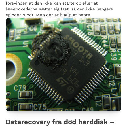
forsvinder, at den ikke kan starte op eller at
læsehovederne sætter sig fast, så den ikke længere
spinder rundt. Men der er hjælp at hente.
Datarecovery fra død harddisk –